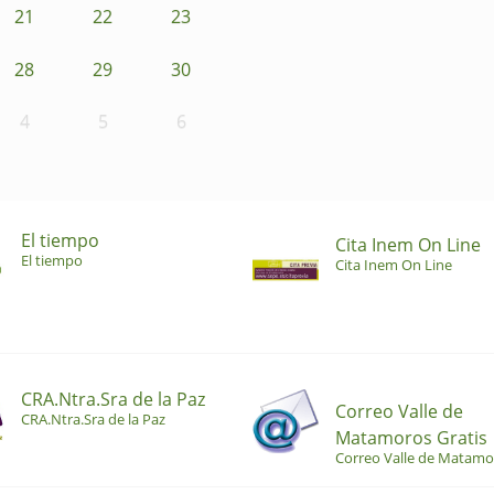
21
22
23
28
29
30
4
5
6
El tiempo
Cita Inem On Line
El tiempo
Cita Inem On Line
CRA.Ntra.Sra de la Paz
Correo Valle de
CRA.Ntra.Sra de la Paz
Matamoros Gratis
Correo Valle de Matamo