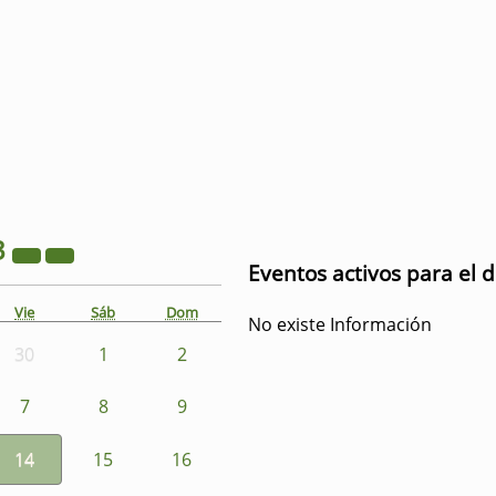
3
Eventos activos para el d
Vie
Sáb
Dom
No existe Información
30
1
2
7
8
9
14
15
16