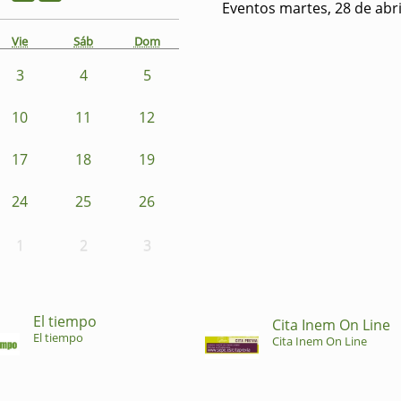
Eventos martes, 28 de abri
Vie
Sáb
Dom
3
4
5
10
11
12
17
18
19
24
25
26
1
2
3
El tiempo
Cita Inem On Line
El tiempo
Cita Inem On Line