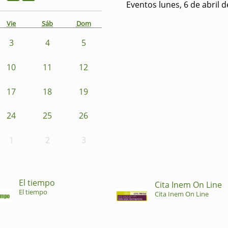
Eventos lunes, 6 de abril 
Vie
Sáb
Dom
3
4
5
10
11
12
17
18
19
24
25
26
1
2
3
El tiempo
Cita Inem On Line
El tiempo
Cita Inem On Line