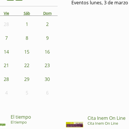
Eventos lunes, 3 de marzo
Vie
Sáb
Dom
28
1
2
7
8
9
14
15
16
21
22
23
28
29
30
4
5
6
El tiempo
Cita Inem On Line
El tiempo
Cita Inem On Line