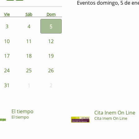
Eventos domingo, 5 de en
Vie
Sáb
Dom
3
4
5
10
11
12
17
18
19
24
25
26
31
1
2
El tiempo
Cita Inem On Line
El tiempo
Cita Inem On Line