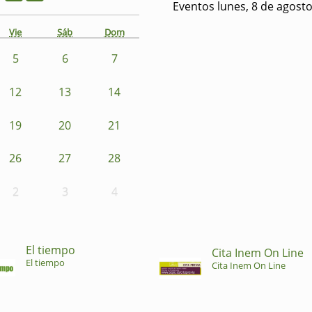
Eventos lunes, 8 de agost
Vie
Sáb
Dom
5
6
7
12
13
14
19
20
21
26
27
28
2
3
4
El tiempo
Cita Inem On Line
El tiempo
Cita Inem On Line