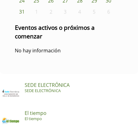
24
25
26
27
28
29
30
31
1
2
3
4
5
6
Eventos activos o próximos a
comenzar
No hay información
SEDE ELECTRÓNICA
SEDE ELECTRÓNICA
El tiempo
El tiempo