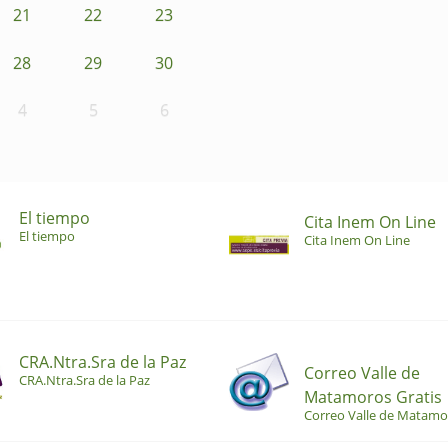
21
22
23
28
29
30
4
5
6
El tiempo
Cita Inem On Line
El tiempo
Cita Inem On Line
CRA.Ntra.Sra de la Paz
Correo Valle de
CRA.Ntra.Sra de la Paz
Matamoros Gratis
Correo Valle de Matamo