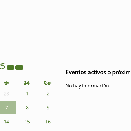
25
Eventos activos o próxi
Vie
Sáb
Dom
No hay información
28
1
2
7
8
9
14
15
16